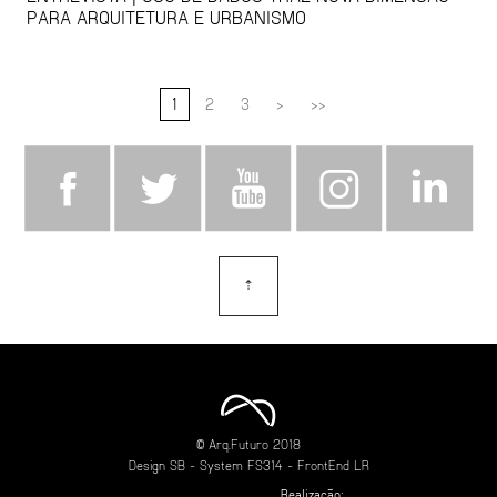
PARA ARQUITETURA E URBANISMO
1
2
3
>
>>
⇡
topo
© Arq.Futuro 2018
Design
SB
- System
FS314
- FrontEnd
LR