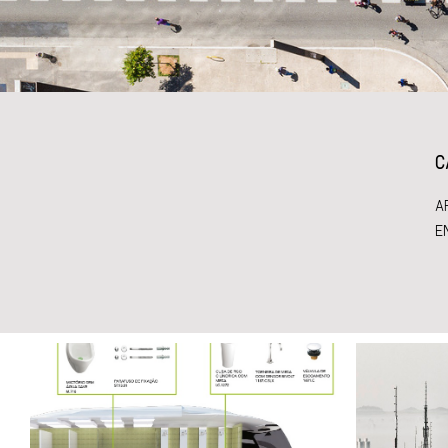
C
A
E