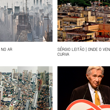
 NO AR
SÉRGIO LEITÃO | ONDE O VE
CURVA