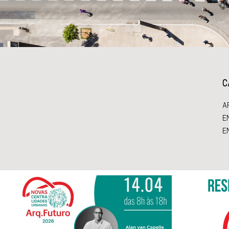
C
A
E
E