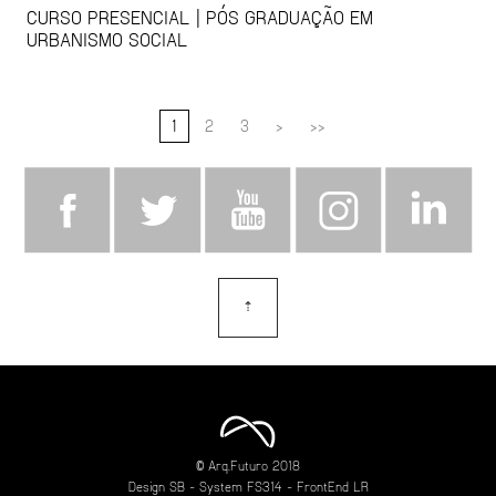
CURSO PRESENCIAL | PÓS GRADUAÇÃO EM
URBANISMO SOCIAL
1
2
3
>
>>
⇡
topo
© Arq.Futuro 2018
Design
SB
- System
FS314
- FrontEnd
LR