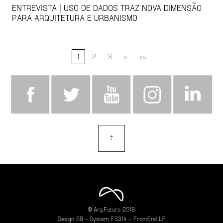
ENTREVISTA | USO DE DADOS TRAZ NOVA DIMENSÃO
PARA ARQUITETURA E URBANISMO
1
2
3
>
>>
⇡
topo
© Arq.Futuro 2018
Design
SB
- System
FS314
- FrontEnd
LR