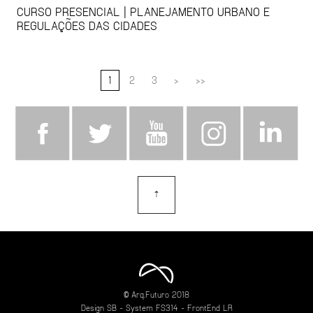
CURSO PRESENCIAL | PLANEJAMENTO URBANO E
REGULAÇÕES DAS CIDADES
1
2
3
>
>>
⇡
topo
© Arq.Futuro 2018
Design
SB
- System
FS314
- FrontEnd
LR