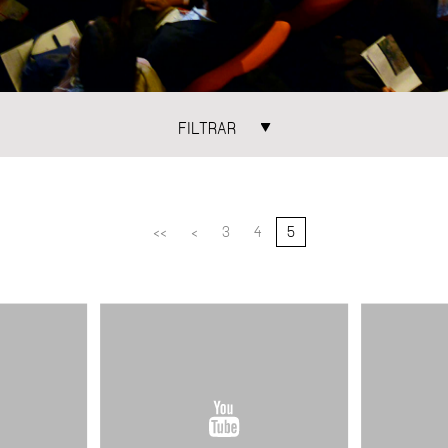
FILTRAR
ATEGORIAS
TEMAS
NCONTROS
ÁGUA
ARQUIT
ECONOMIA URBANA
ESPAÇO
<<
<
3
4
5
GESTÃO URBANA
MOBILI
MORADIA
PAISAG