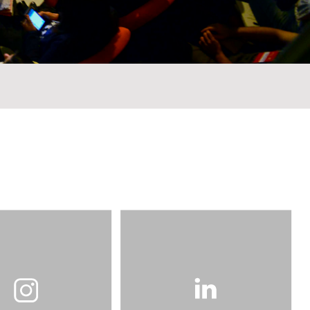
ETURA
 PÚBLICO
DADE
EM URBANA