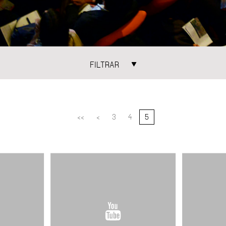
FILTRAR
ATEGORIAS
TEMAS
NCONTROS
ÁGUA
ARQUIT
ECONOMIA URBANA
ESPAÇO
<<
<
3
4
5
GESTÃO URBANA
MOBILI
MORADIA
PAISAG