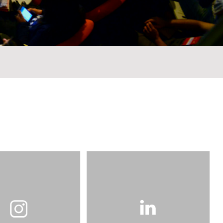
ETURA
 PÚBLICO
DADE
EM URBANA