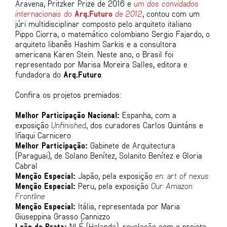
Aravena, Pritzker Prize de 2016 e
um dos convidados
internacionais do
Arq.Futuro
de 2012
, contou com um
júri multidisciplinar composto pelo arquiteto italiano
Pippo Ciorra, o matemático colombiano Sergio Fajardo, o
arquiteto libanês Hashim Sarkis e a consultora
americana Karen Stein. Neste ano, o Brasil foi
representado por Marisa Moreira Salles, editora e
fundadora do
Arq.Futuro
.
Confira os projetos premiados:
Melhor Participação Nacional:
Espanha, com a
exposição
Unfinished
, dos curadores Carlos Quintáns e
Iñaqui Carnicero
Melhor Participação:
Gabinete de Arquitectura
(Paraguai), de Solano Benítez, Solanito Benítez e Gloria
Cabral
Menção Especial:
Japão, pela exposição
en: art of nexus
Menção Especial:
Peru, pela exposição
Our Amazon
Frontline
Menção Especial:
Itália, representada por Maria
Giuseppina Grasso Cannizzo
Leão de Prata:
NLÉ (Holanda), revelação com o projeto