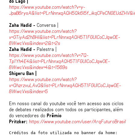
do Lago |
https://www.youtube.com/watch?v=y-
JpaB6rysA&list=PLrNnnxqAQH5Qk6I5f_ikqCPeCNGEUdZHV&i
Zaha Hadid -
Conversa |
https://www.youtube.com/watch?
v=GTiyAd2hBHI&list=PLrNnnxqAQH5T1FGUlCoCJqw0E-
8WwcVxs&index=2&t=2s
Zaha Hadid -
Palestra |
https://www.youtube.com/watch?v=7Q-
Tp1Yh4E4&list=PLrNnnxqAQH5T1FGUlCoCJqw0E-
8WwcVxs&index=4&t=1569s
Shigeru Ban |
https://www.youtube.com/watch?
v=QhzrzvuLAvQ&list=PLrNnnxqAQH5T1FGUlCoCJqw0E-
8WwcVxs&index=5
Em nosso canal do youtube você tem acesso aos ciclos
de debates realizados com todos os participantes, além
do vencedores do
Prêmio
Pritzker:
https://www.youtube.com/user/ArqFuturoBrasil
Créditos da foto utilizada no banner da home: