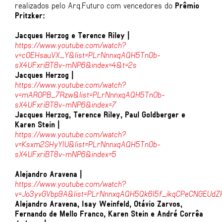
realizados pelo Arq.Futuro com vencedores do
Prêmio
Pritzker:
Jacq
ues Herzog e Terence Riley |
https://www.youtube.com/watch?
v=cOEHsauVX_Y&list=PLrNnnxqAQH5Tn0b-
sX4UFxriBT8v-mNP6&index=4&t=2s
Jacques Herzog |
https://www.youtube.com/watch?
v=mAR0PB_7Rzw&list=PLrNnnxqAQH5Tn0b-
sX4UFxriBT8v-mNP6&index=7
Jacques Herzog, Terence Riley, Paul Goldberger e
Karen Stein |
https://www.youtube.com/watch?
v=Ksxm2SHyYIU&list=PLrNnnxqAQH5Tn0b-
sX4UFxriBT8v-mNP6&index=5
Alejandro Aravena |
https://www.youtube.com/watch?
v=Jo3yvGVbp9A&list=PLrNnnxqAQH5Qk6I5f_ikqCPeCNGEUdZ
Alejandro Aravena, Isay Weinfeld, Otávio Zarvos,
Fernando de Mello Franco, Karen Stein e André Corrêa