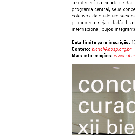
acontecerá na cidade de São
programa central, seus conce
coletivos de qualquer naciona
proponente seja cidadão brasi
internacional, cujos integran
Data limite para inscrição:
10
Contato:
bienal@iabsp.org.br
Mais informações:
www.iabsp