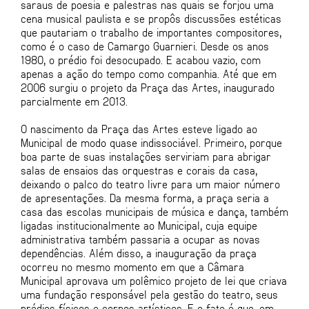
saraus de poesia e palestras nas quais se forjou uma
cena musical paulista e se propôs discussões estéticas
que pautariam o trabalho de importantes compositores,
como é o caso de Camargo Guarnieri. Desde os anos
1980, o prédio foi desocupado. E acabou vazio, com
apenas a ação do tempo como companhia. Até que em
2006 surgiu o projeto da Praça das Artes, inaugurado
parcialmente em 2013.
O nascimento da Praça das Artes esteve ligado ao
Municipal de modo quase indissociável. Primeiro, porque
boa parte de suas instalações serviriam para abrigar
salas de ensaios das orquestras e corais da casa,
deixando o palco do teatro livre para um maior número
de apresentações. Da mesma forma, a praça seria a
casa das escolas municipais de música e dança, também
ligadas institucionalmente ao Municipal, cuja equipe
administrativa também passaria a ocupar as novas
dependências. Além disso, a inauguração da praça
ocorreu no mesmo momento em que a Câmara
Municipal aprovava um polêmico projeto de lei que criava
uma fundação responsável pela gestão do teatro, seus
prédios físicos e corpos artísticos. E o fato é que, em