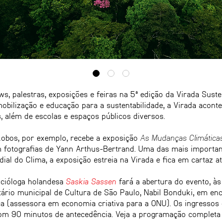
s, palestras, exposições e feiras na 5ª edição da Virada Suste
 mobilização e educação para a sustentabilidade, a Virada aco
s, além de escolas e espaços públicos diversos.
-Lobos, por exemplo, recebe a exposição
As Mudanças Climática
m fotografias de Yann Arthus-Bertrand. Uma das mais importa
ial do Clima, a exposição estreia na Virada e fica em cartaz a
socióloga holandesa
Saskia Sassen
fará a abertura do evento, às 
ário municipal de Cultura de São Paulo, Nabil Bonduki, em en
 (assessora em economia criativa para a ONU). Os ingressos 
com 90 minutos de antecedência. Veja a programação completa n