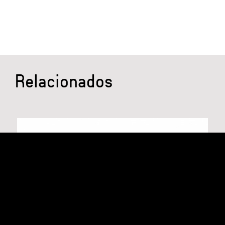
Relacionados