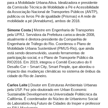
para a Mobilidade Urbana Ativa. Idealizadora e presidente
da Comissão Técnica de Mobilidade a Pé e Acessibilidade
da Associação Nacional de Transportes Públicos (ANTP),
publicou os livros Pé de igualdade (Prismas) e A rede de
mobilidade a pé (Annablume), ambos de 2018.
Simone Costa |
Mestre em Engenharia de Transportes
pela UFRJ. Servidora da Prefeitura carioca desde 2008,
atualmente é diretora-presidente da Companhia de
Engenharia de Tráfego do Rio. Coordenou o Plano de
Mobilidade Urbana Sustentável (PMUS-Rio), que ainda
está sendo desenvolvido, usando ferramentas de
participação social, e o Plano de Transporte Público da
RIO2016. Em 2019, integrou o Comitê Executivo do II
Desafio Cor – Smart City, Smart People, que abordou o
impacto das mudanças climáticas no sistema de ônibus da
cidade do Rio de Janeiro.
Carlos Leite |
Doutor em Estruturas Ambientais Urbanas
pela USP. Fez pós-doutorado em Urban Economic
Sustainable Development na Universidade Politécnica da
Califórnia. É coordenador do Núcleo de Urbanismo Social
do Laboratório Arq.Futuro de Cidades do Insper e professor
na FAU-Mackenzie.