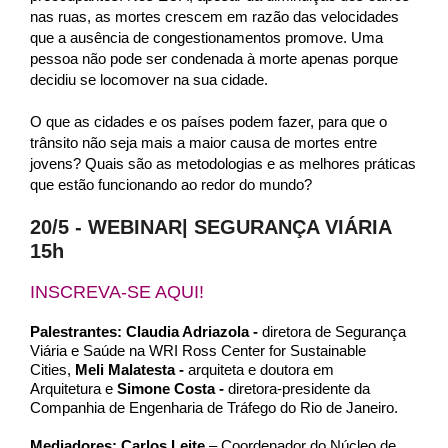
nas ruas, as mortes crescem em razão das velocidades
que a ausência de congestionamentos promove. Uma
pessoa não pode ser condenada à morte apenas porque
decidiu se locomover na sua cidade.
O que as cidades e os países podem fazer, para que o
trânsito não seja mais a maior causa de mortes entre
jovens? Quais são as metodologias e as melhores práticas
que estão funcionando ao redor do mundo?
20/5 - WEBINAR| SEGURANÇA VIÁRIA
15h
INSCREVA-SE AQUI!
Palestrantes: Claudia Adriazola -
diretora de Segurança
Viária e Saúde na WRI Ross Center for Sustainable
Cities,
Meli Malatesta -
arquiteta e doutora em
Arquitetura
e
Simone Costa -
diretora-presidente da
Companhia de Engenharia de Tráfego do Rio de Janeiro.
Mediadores:
Carlos Leite
– Coordenador do Núcleo de