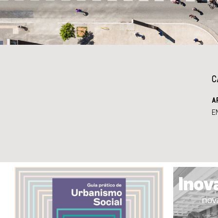
C
A
E