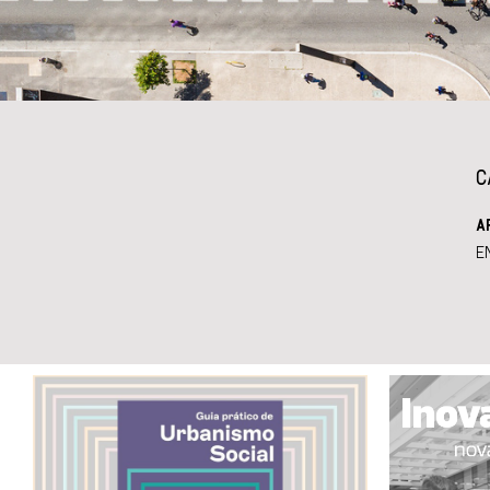
C
A
E