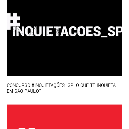
CONCURSO #INQUIETAÇÕES_SP: O QUE TE INQUIETA
EM SÃO PAULO?