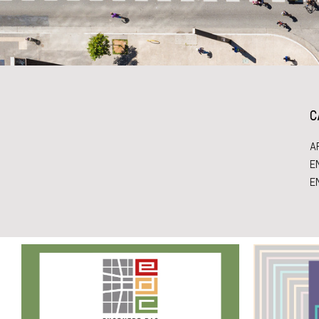
C
A
E
E