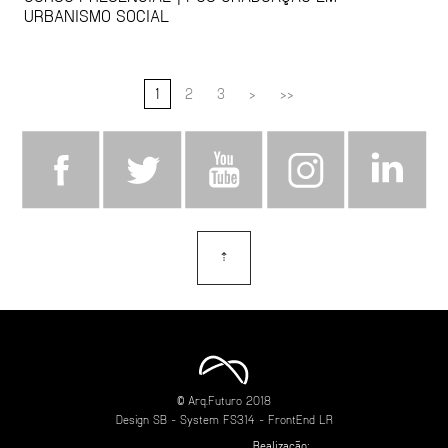
URBANISMO SOCIAL
1
2
3
>
>>
⇡
topo
© Arq.Futuro 2018
Design
SB
- System
FS314
- FrontEnd
LR