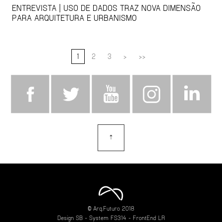
ENTREVISTA | USO DE DADOS TRAZ NOVA DIMENSÃO
PARA ARQUITETURA E URBANISMO
1
2
3
>
>>
⇡
topo
© Arq.Futuro 2018
Design
SB
- System
FS314
- FrontEnd
LR