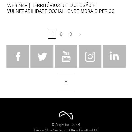
WEBINAR | TERRITÓRIOS DE EXCLUSÃO E
VULNERABILIDADE SOCIAL: ONDE MORA O PERIGO
1
2
3
>
⇡
topo
© Arq.Futuro 2018
Design
SB
- System
FS314
- FrontEnd
LR