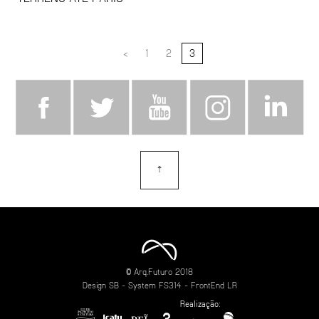
<
1
2
3
⇡
topo
© Arq.Futuro 2018
Design
SB
- System
FS314
- FrontEnd
LR