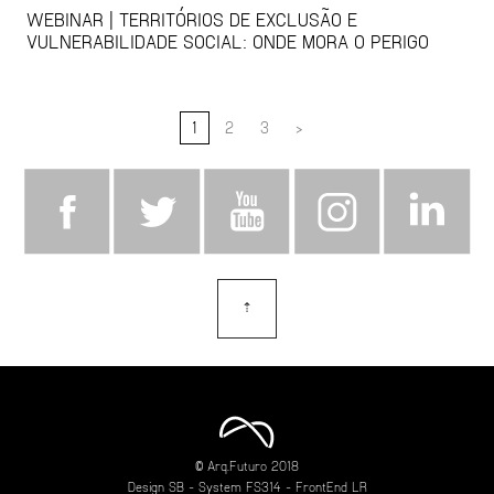
WEBINAR | TERRITÓRIOS DE EXCLUSÃO E
VULNERABILIDADE SOCIAL: ONDE MORA O PERIGO
1
2
3
>
⇡
topo
© Arq.Futuro 2018
Design
SB
- System
FS314
- FrontEnd
LR