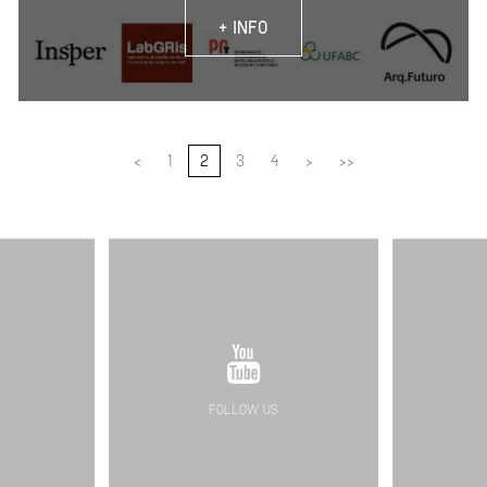
+ INFO
<
1
2
3
4
>
>>
FOLLOW US