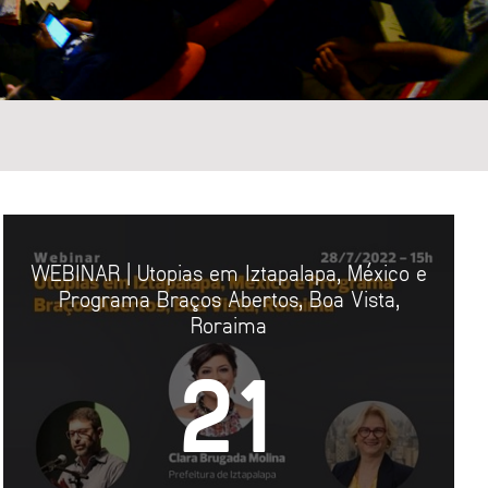
ETURA
 PÚBLICO
WEBINAR | Utopias em Iztapalapa, México e
DADE
Programa Braços Abertos, Boa Vista,
EM URBANA
Roraima
21