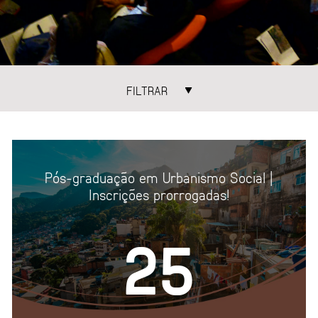
FILTRAR
ATEGORIAS
TEMAS
NCONTROS
ÁGUA
ARQUIT
ECONOMIA URBANA
ESPAÇO
Pós-graduação em Urbanismo Social |
GESTÃO URBANA
MOBILI
Inscrições prorrogadas!
MORADIA
PAISAG
25