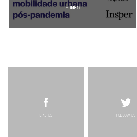
+ INFO
LIKE US
FOLLOW US