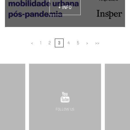
+ INFO
<
1
2
3
4
5
>
>>
FOLLOW US