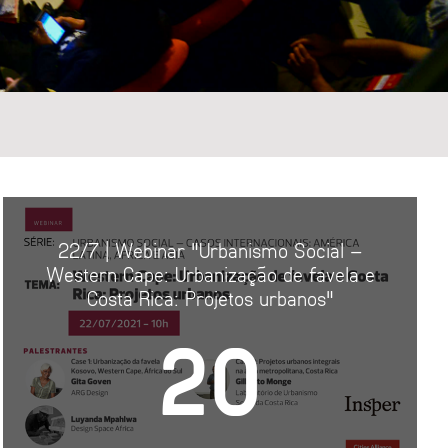
ETURA
 PÚBLICO
22/7 | Webinar "Urbanismo Social –
DADE
Western Cape: Urbanização de favela e
EM URBANA
Costa Rica: Projetos urbanos"
20