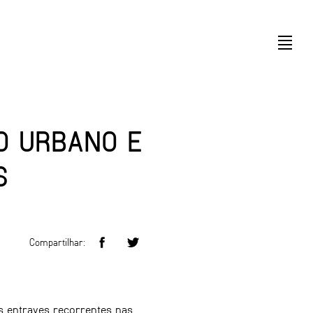
O URBANO E
S
Compartilhar:
s entraves recorrentes nas