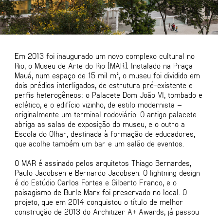
Em 2013 foi inaugurado um novo complexo cultural no
Rio, o Museu de Arte do Rio (MAR). Instalado na Praça
Mauá, num espaço de 15 mil m², o museu foi dividido em
dois prédios interligados, de estrutura pré-existente e
perfis heterogêneos: o Palacete Dom João VI, tombado e
eclético, e o edifício vizinho, de estilo modernista –
originalmente um terminal rodoviário. O antigo palacete
abriga as salas de exposição do museu, e o outro a
Escola do Olhar, destinada à formação de educadores,
que acolhe também um bar e um salão de eventos.
O MAR é assinado pelos arquitetos Thiago Bernardes,
Paulo Jacobsen e Bernardo Jacobsen. O lightning design
é do Estúdio Carlos Fortes e Gilberto Franco, e o
paisagismo de Burle Marx foi preservado no local. O
projeto, que em 2014 conquistou o título de melhor
construção de 2013 do Architizer A+ Awards, já passou