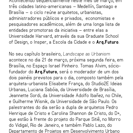
Acontecendo sequencialmente neste mês de março, em
três cidades latino-americanas – Medellín, Santiago e
Brasília – o ciclo reúne arquitetos, urbanistas,
administradores públicos e privados, economistas e
pesquisadores acadêmicos, além de uma longa lista de
entidades promotoras da iniciativa – entre elas a
Universidade Harvard, através da sua Graduate School
of Design, o Insper, a Escola da Cidade e o
Arq.Futuro
.
No seu capítulo brasileiro,
Landscape as Urbanism
acontece no dia 21 de março, próxima segunda feira, em
Brasília, no Espaço Israel Pinheiro. Tomas Alvim, sócio-
fundador do
Arq.Futuro
, será o moderador de um dos
dois painéis previstos para o dia, composto também pela
arquiteta-urbanista Elisabete França, do Studio2E Ideias
Urbanas, Luciana Sabóia, da Universidade de Brasília,
Jeannette Sordi, da Universidade Adolfo Ibañez, no Chile,
e Guilherme Wisnik, da Universidade de São Paulo. Os
palestrantes do dia serão a dupla de arquitetos Pedro
Henrique de Cristo e Carolina Shannon de Cristo, do D+,
que estão à frente do projeto do Parque Sitiê, no Morro
do Vidigal, Rio de Janeiro, e também Pablo Lazo, do
Departamento de Projetos em Desenvolvimento Urbano