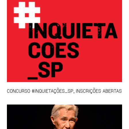
CONCURSO #INQUIETAÇÕES_SP, INSCRIÇÕES ABERTAS