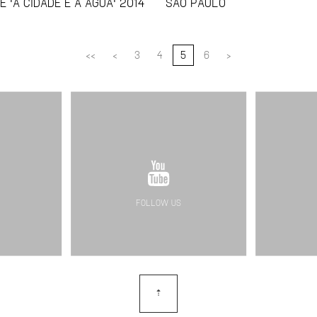
E 'A CIDADE E A ÁGUA' 2014
SÃO PAULO
<<
<
3
4
5
6
>
FOLLOW US
⇡