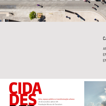
C
A
E
E