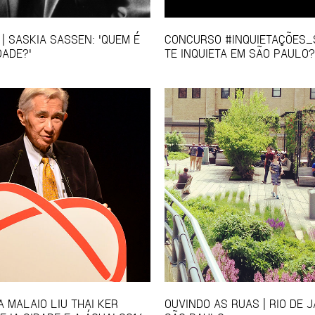
| SASKIA SASSEN: 'QUEM É
CONCURSO #INQUIETAÇÕES_S
DADE?'
TE INQUIETA EM SÃO PAULO?
A MALAIO LIU THAI KER
OUVINDO AS RUAS | RIO DE J