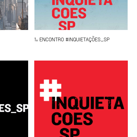
1º ENCONTRO #INQUIETAÇÕES_SP