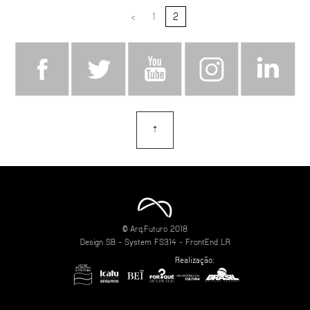
<
1
2
⇡
topo
© Arq.Futuro 2018
Design
SB
- System
FS314
- FrontEnd
LR