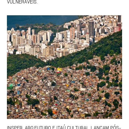
VULNERÁVEIS.
INSPER, ARQ.FUTURO E ITAÚ CULTURAL LANÇAM PÓS-