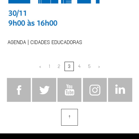
AGENDA | CIDADES EDUCADORAS
<
1
2
3
4
5
>
⇡
topo