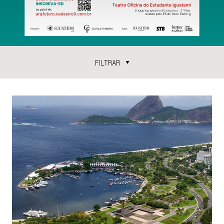
FILTRAR
CATEGORIAS
ARTIGOS
ENCONTROS
ENTREVISTAS
TEMAS
ÁGUA
ARQUITETURA
ECONOMIA URBANA
ESPAÇO PÚBLICO
GESTÃO URBANA
MOBILIDADE
MORADIA
PAISAGEM URBANA