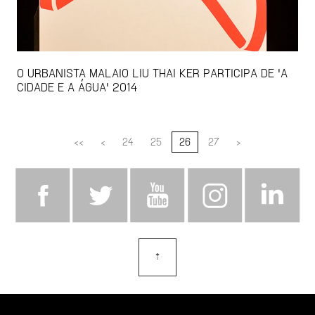
O URBANISTA MALAIO LIU THAI KER PARTICIPA DE 'A
CIDADE E A ÁGUA' 2014
<<
<
24
25
26
27
>
⇡
topo