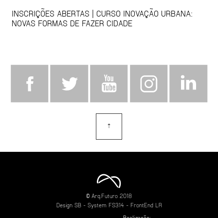
INSCRIÇÕES ABERTAS | CURSO INOVAÇÃO URBANA:
NOVAS FORMAS DE FAZER CIDADE
⇡
topo
© Arq.Futuro 2018
Design
SB
- System
FS314
- FrontEnd
LR