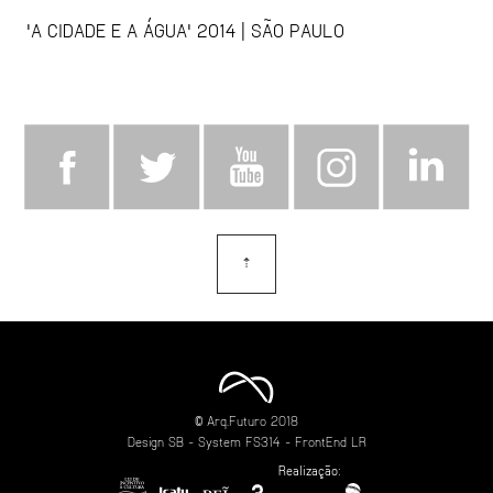
'A CIDADE E A ÁGUA' 2014 | SÃO PAULO
⇡
topo
© Arq.Futuro 2018
Design
SB
- System
FS314
- FrontEnd
LR