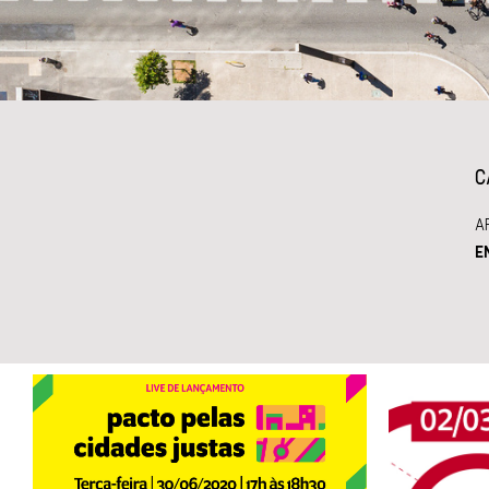
C
A
E