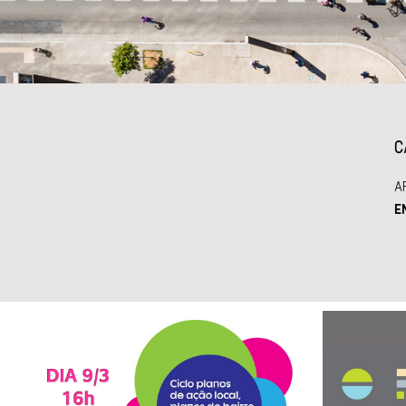
C
A
E