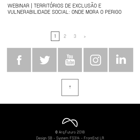
WEBINAR | TERRITÓRIOS DE EXCLUSÃO E
VULNERABILIDADE SOCIAL: ONDE MORA O PERIGO
1
2
3
>
⇡
topo
© Arq.Futuro 2018
Design
SB
- System
FS314
- FrontEnd
LR