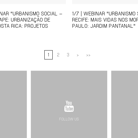
INAR "URBANISMO SOCIAL –
1/7 | WEBINAR "URBANISMO 
PE: URBANIZAÇÃO DE
RECIFE: MAIS VIDAS NOS MO
OSTA RICA: PROJETOS
PAULO: JARDIM PANTANAL"
1
2
3
>
>>
FOLLOW US