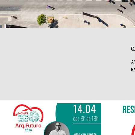
C
A
E