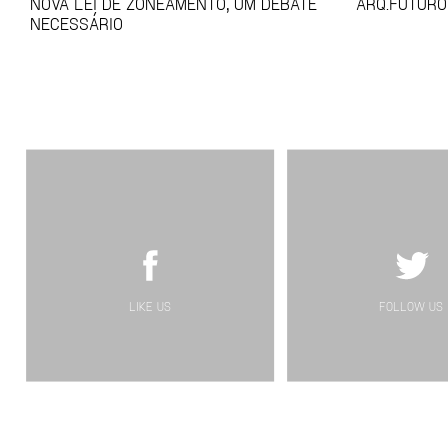
NOVA LEI DE ZONEAMENTO, UM DEBATE
ARQ.FUTURO
NECESSÁRIO
LIKE US
FOLLOW US