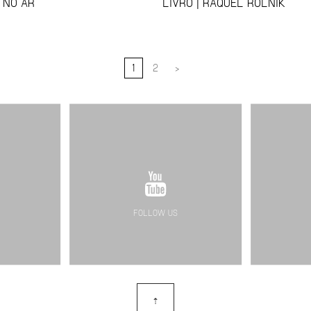
 NO AR
LIVRO | RAQUEL ROLNIK
1
2
>
FOLLOW US
⇡