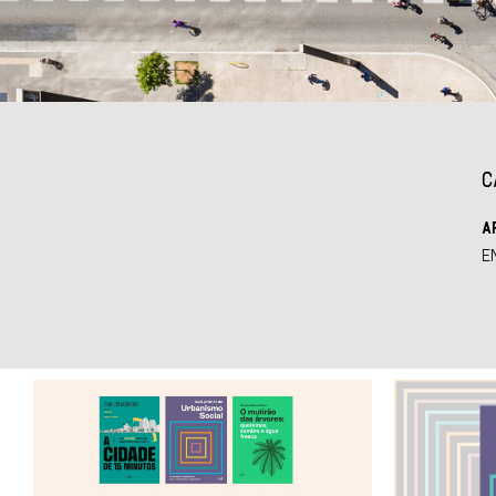
C
A
E