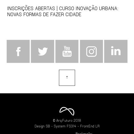
INSCRIÇÕES ABERTAS | CURSO INOVAÇÃO URBANA:
NOVAS FORMAS DE FAZER CIDADE
⇡
topo
© Arq.Futuro 2018
Design
SB
- System
FS314
- FrontEnd
LR