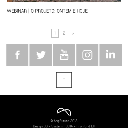
WEBINAR | O PROJETO: ONTEM E HOJE
1
2
>
⇡
topo
© Arq.Futuro 2018
Design
SB
- System
FS314
- FrontEnd
LR