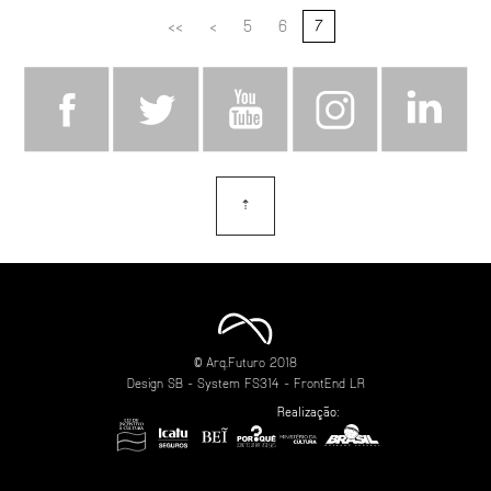
<<
<
5
6
7
⇡
topo
© Arq.Futuro 2018
Design
SB
- System
FS314
- FrontEnd
LR