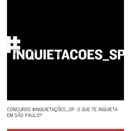
CONCURSO #INQUIETAÇÕES_SP: O QUE TE INQUIETA
EM SÃO PAULO?