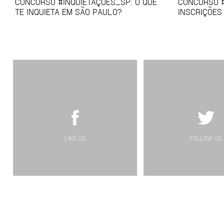
CONCURSO #INQUIETAÇÕES_SP: O QUE
CONCURSO #
TE INQUIETA EM SÃO PAULO?
INSCRIÇÕES
LIKE US
FOLLOW US