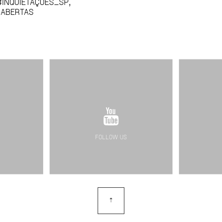
INQUIETAÇÕES_SP,
 ABERTAS
FOLLOW US
⇡
topo