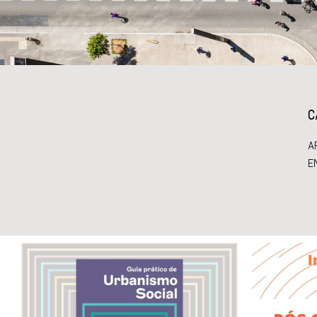
C
A
E