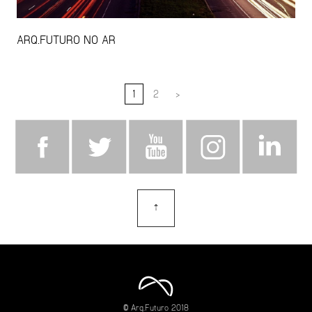
ARQ.FUTURO NO AR
1
2
>
⇡
topo
© Arq.Futuro 2018