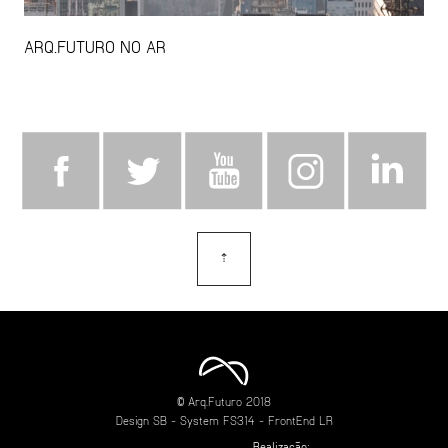
ARQ.FUTURO NO AR
⇡
topo
© Arq.Futuro 2018
Design
SB
- System
FS314
- FrontEnd
LR