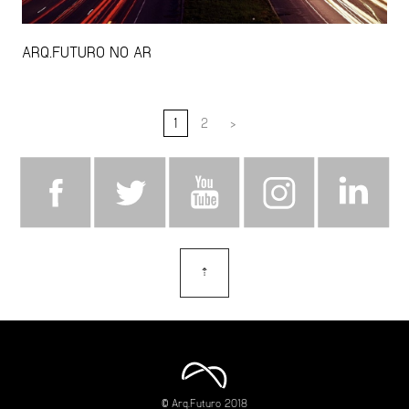
ARQ.FUTURO NO AR
1
2
>
⇡
topo
© Arq.Futuro 2018