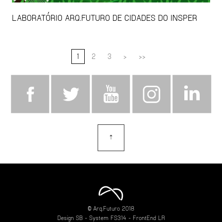
LABORATÓRIO ARQ.FUTURO DE CIDADES DO INSPER
1
2
3
>
>>
⇡
topo
© Arq.Futuro 2018
Design
SB
- System
FS314
- FrontEnd
LR